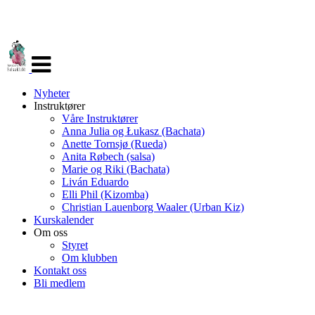
Veksle
navigasjon
Nyheter
Instruktører
Våre Instruktører
Anna Julia og Łukasz (Bachata)
Anette Tornsjø (Rueda)
Anita Røbech (salsa)
Marie og Riki (Bachata)
Liván Eduardo
Elli Phil (Kizomba)
Christian Lauenborg Waaler (Urban Kiz)
Kurskalender
Om oss
Styret
Om klubben
Kontakt oss
Bli medlem