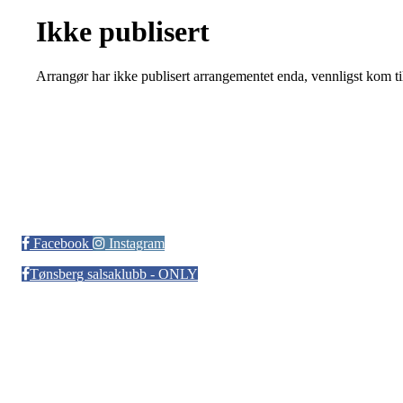
Ikke publisert
Arrangør har ikke publisert arrangementet enda, vennligst kom ti
Tønsberg Salsaklubb
Facebook
Instagram
Tønsberg salsaklubb - ONLY
Bli medlem i klubben!
Trykk her for innmelding