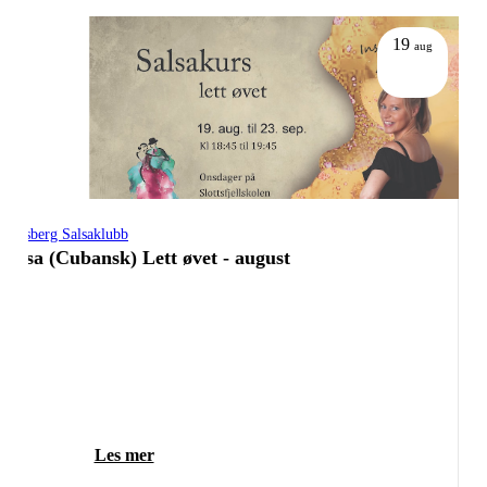
19
aug
Tønsberg Salsaklubb
Salsa (Cubansk) Lett øvet - august
Les mer