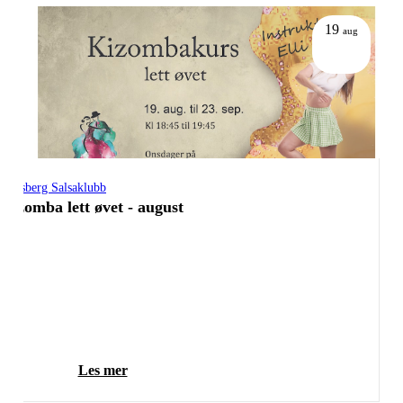
19
aug
Tønsberg Salsaklubb
Kizomba lett øvet - august
Les mer