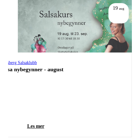
19
aug
Tønsberg Salsaklubb
Salsa nybegynner - august
Les mer