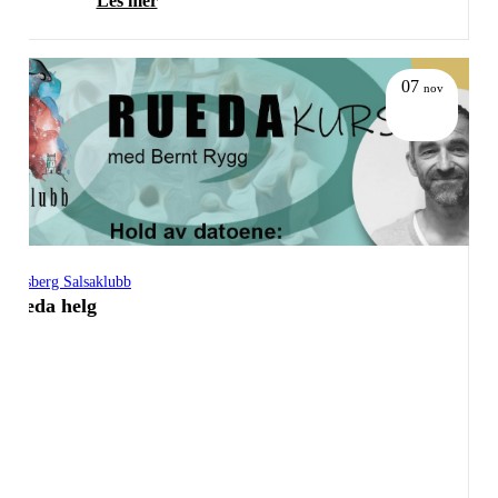
Les mer
07
nov
Tønsberg Salsaklubb
Rueda helg