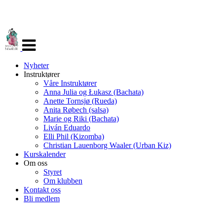
Veksle
navigasjon
Nyheter
Instruktører
Våre Instruktører
Anna Julia og Łukasz (Bachata)
Anette Tornsjø (Rueda)
Anita Røbech (salsa)
Marie og Riki (Bachata)
Liván Eduardo
Elli Phil (Kizomba)
Christian Lauenborg Waaler (Urban Kiz)
Kurskalender
Om oss
Styret
Om klubben
Kontakt oss
Bli medlem