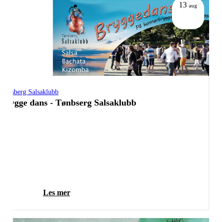
13
aug
Tønsberg Salsaklubb
Brygge dans - Tønbserg Salsaklubb
Les mer