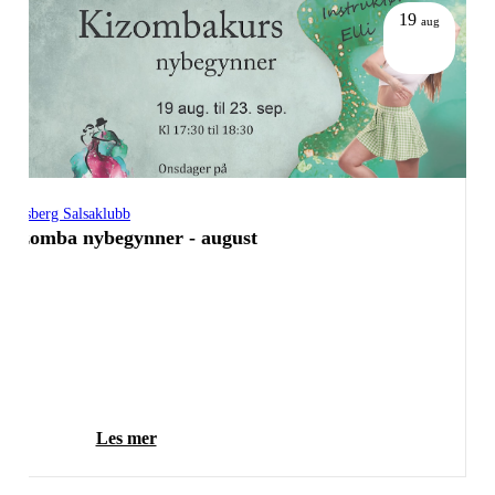
19
aug
Tønsberg Salsaklubb
Kizomba nybegynner - august
Les mer