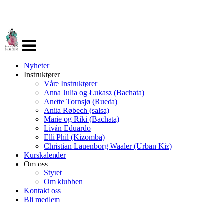
Veksle
navigasjon
Nyheter
Instruktører
Våre Instruktører
Anna Julia og Łukasz (Bachata)
Anette Tornsjø (Rueda)
Anita Røbech (salsa)
Marie og Riki (Bachata)
Liván Eduardo
Elli Phil (Kizomba)
Christian Lauenborg Waaler (Urban Kiz)
Kurskalender
Om oss
Styret
Om klubben
Kontakt oss
Bli medlem