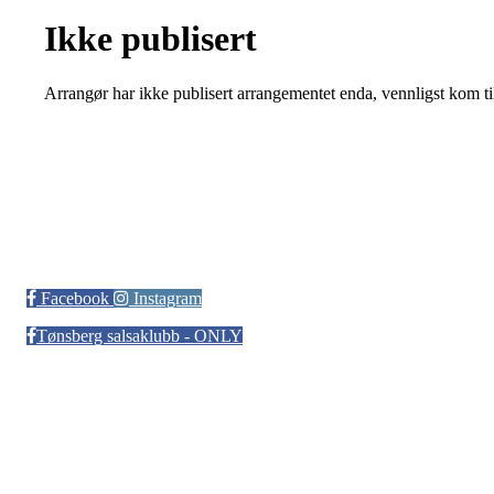
Ikke publisert
Arrangør har ikke publisert arrangementet enda, vennligst kom ti
Tønsberg Salsaklubb
Facebook
Instagram
Tønsberg salsaklubb - ONLY
Bli medlem i klubben!
Trykk her for innmelding