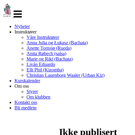
Veksle
navigasjon
Nyheter
Instruktører
Våre Instruktører
Anna Julia og Łukasz (Bachata)
Anette Tornsjø (Rueda)
Anita Røbech (salsa)
Marie og Riki (Bachata)
Liván Eduardo
Elli Phil (Kizomba)
Christian Lauenborg Waaler (Urban Kiz)
Kurskalender
Om oss
Styret
Om klubben
Kontakt oss
Bli medlem
Ikke publisert