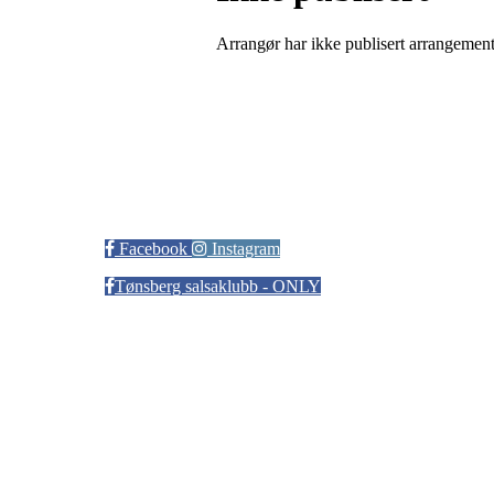
Arrangør har ikke publisert arrangemente
Tønsberg Salsaklubb
Facebook
Instagram
Tønsberg salsaklubb - ONLY
Bli medlem i klubben!
Trykk her for innmelding