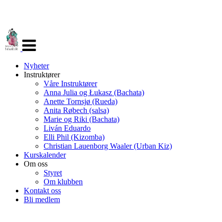
Veksle
navigasjon
Nyheter
Instruktører
Våre Instruktører
Anna Julia og Łukasz (Bachata)
Anette Tornsjø (Rueda)
Anita Røbech (salsa)
Marie og Riki (Bachata)
Liván Eduardo
Elli Phil (Kizomba)
Christian Lauenborg Waaler (Urban Kiz)
Kurskalender
Om oss
Styret
Om klubben
Kontakt oss
Bli medlem