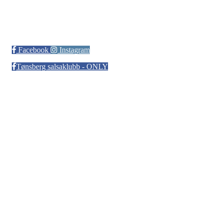
Tønsberg Salsaklubb
Facebook
Instagram
Tønsberg salsaklubb - ONLY
Bli medlem i klubben!
Trykk her for innmelding