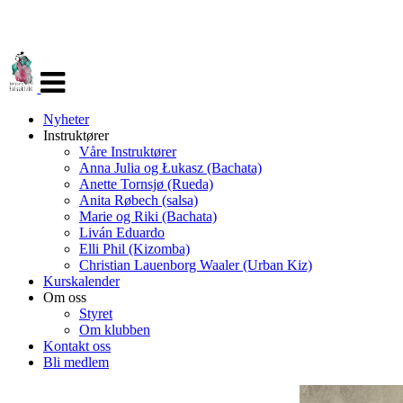
Veksle
navigasjon
Nyheter
Instruktører
Våre Instruktører
Anna Julia og Łukasz (Bachata)
Anette Tornsjø (Rueda)
Anita Røbech (salsa)
Marie og Riki (Bachata)
Liván Eduardo
Elli Phil (Kizomba)
Christian Lauenborg Waaler (Urban Kiz)
Kurskalender
Om oss
Styret
Om klubben
Kontakt oss
Bli medlem