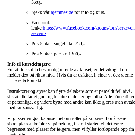
3.etg.
Sjekk vår
hjemmeside
for info og kurs.
Facebook
lenke:
https://www.facebook.com/groups/tonsbergeven
s/events
Pris 6 uker, singel: kr. 750,-
Pris 6 uker, par: kr. 1300,-
Info til kursdeltagere:
For at du skal få best mulig utbytte av kurset, er det viktig at du
melder deg på riktig nivå. Hvis du er usikker, hjelper vi deg gjerne
— bare ta kontakt.
Instruktører og styret kan flytte deltakere som er påmeldt feil nivå,
slik at alle får et godt og inspirerende læringsmiljø. Alle påmeldinge
er personlige, og videre bytte med andre kan ikke gjøres uten avtal
med kursansvarlig.
Vi ønsker en god balanse mellom roller på kursene. For å være
sikret plass anbefaler vi påmelding i par. I starten vil det være
begrenset med plasser for følgere, men vi fyller fortløpende opp fra
venteliste.