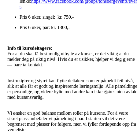
lenke:
https://www.facebook.com/groups/tonsbergevents/eve
s
Pris 6 uker, singel: kr. 750,-
Pris 6 uker, par: kr. 1300,-
Info til kursdeltagere:
For at du skal få best mulig utbytte av kurset, er det viktig at du
melder deg på riktig nivå. Hvis du er usikker, hjelper vi deg gjerne
— bare ta kontakt.
Instruktører og styret kan flytte deltakere som er påmeldt feil nivå,
slik at alle får et godt og inspirerende læringsmiljø. Alle påmeldinge
er personlige, og videre bytte med andre kan ikke gjøres uten avtal
med kursansvarlig.
Vi ønsker en god balanse mellom roller på kursene. For å være
sikret plass anbefaler vi påmelding i par. I starten vil det være
begrenset med plasser for følgere, men vi fyller fortløpende opp fra
venteliste.