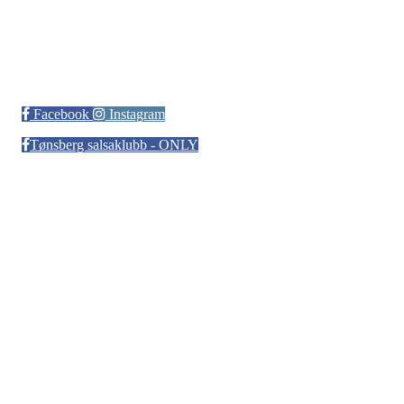
Tønsberg Salsaklubb
Facebook
Instagram
Tønsberg salsaklubb - ONLY
Bli medlem i klubben!
Trykk her for innmelding