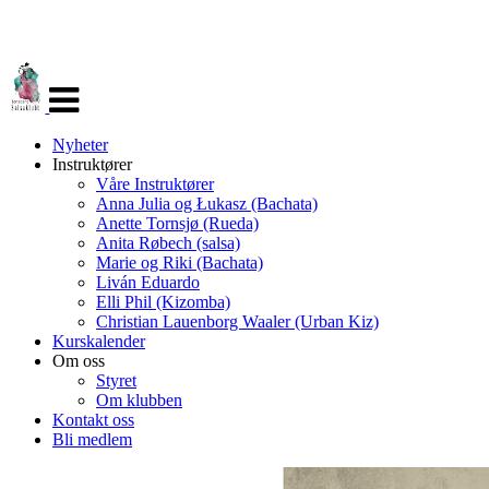
Veksle
navigasjon
Nyheter
Instruktører
Våre Instruktører
Anna Julia og Łukasz (Bachata)
Anette Tornsjø (Rueda)
Anita Røbech (salsa)
Marie og Riki (Bachata)
Liván Eduardo
Elli Phil (Kizomba)
Christian Lauenborg Waaler (Urban Kiz)
Kurskalender
Om oss
Styret
Om klubben
Kontakt oss
Bli medlem